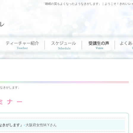
「睡眠の質もよくなったようなきがします」｜ようこそ！きれいレ
うなきがします」
なきがします」
●
大阪府女性M.Yさん