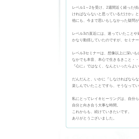
レベル1～2を受け、2週間近く経った
ければならないと思っているだけか』と
他にも、今まで思いもしなかった疑問が
レベル3の直近には、迷っていたことや
かなり動揺していたのですが、セミナー
レベル3セミナーは、想像以上に深いも
なかでも本音、本心で生きるきこと・・
『心に』ではなく、なんといったらよい
だんだんと、いかに『しなければならな
楽しんでいたことですら、そうなってい
私にとってレイキヒーリングは、自分ら
自分と向き合う大事な時間。
これからも、続けていきたいです。
ありがとうございました。